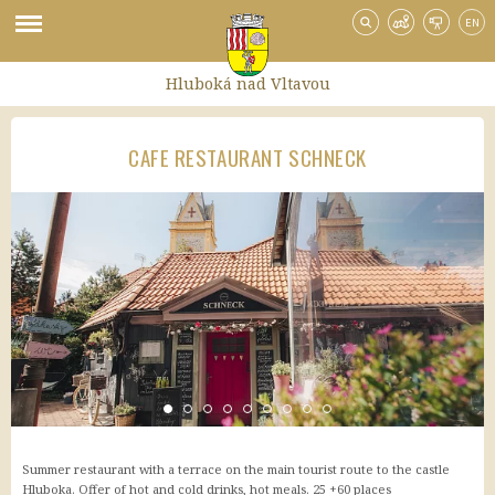
EN
Hluboká nad Vltavou
CAFE RESTAURANT SCHNECK
Hotely
Booking
Trivago
TripAdvisor
Hotely.cz
HotelyPenziony.cz
Doprava po Hluboké
Půjčovna sportovního vybavení
Půjčovna kol
Turistický vláček
Summer restaurant with a terrace on the main tourist route to the castle
Doprava na Hlubokou
Hluboka. Offer of hot and cold drinks, hot meals. 25 +60 places