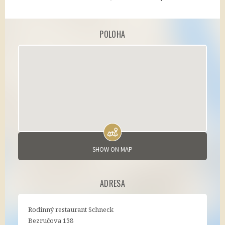
IDOS - jízdní řády
Jihočeská krajská jízdenka
POLOHA
Letiště Hosín
Letiště Planá
Letiště Praha
Lodní doprava
Stezka Vltavy
Vstupenky
CBsystem
SHOW ON MAP
ADRESA
Rodinný restaurant Schneck
Bezručova 138