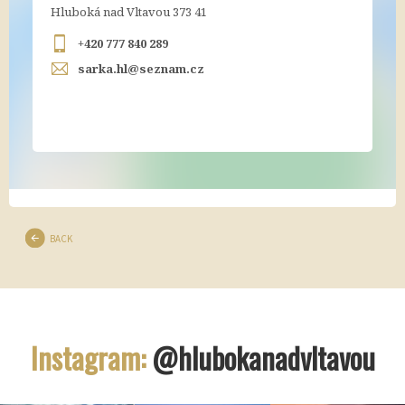
Hluboká nad Vltavou 373 41
+420 777 840 289
sarka.hl@seznam.cz
BACK
Instagram:
@hlubokanadvltavou