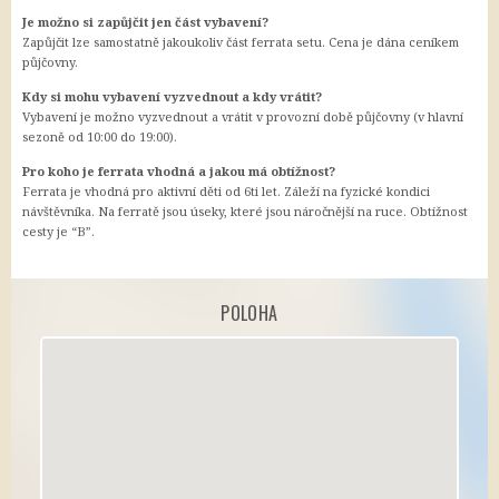
Je možno si zapůjčit jen část vybavení?
Zapůjčit lze samostatně jakoukoliv část ferrata setu. Cena je dána ceníkem
půjčovny.
Kdy si mohu vybavení vyzvednout a kdy vrátit?
Vybavení je možno vyzvednout a vrátit v provozní době půjčovny (v hlavní
sezoně od 10:00 do 19:00).
Pro koho je ferrata vhodná a jakou má obtížnost?
Ferrata je vhodná pro aktivní děti od 6ti let. Záleží na fyzické kondici
návštěvníka. Na ferratě jsou úseky, které jsou náročnější na ruce. Obtížnost
cesty je “B”.
POLOHA