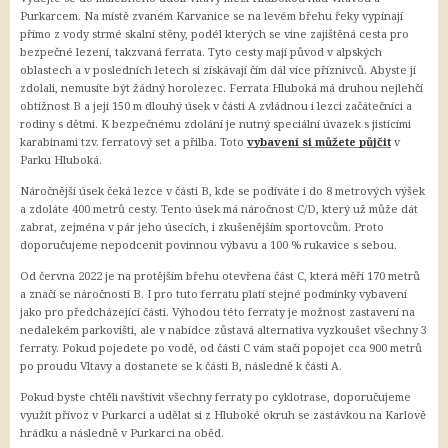
Purkarcem. Na místě zvaném Karvanice se na levém břehu řeky vypínají
IDOS - jízdní řády
přímo z vody strmé skalní stěny, podél kterých se vine zajištěná cesta pro
Jihočeská krajská jízdenka
bezpečné lezení, takzvaná ferrata. Tyto cesty mají původ v alpských
Letiště Hosín
oblastech a v posledních letech si získávají čím dál více příznivců. Abyste jí
zdolali, nemusíte být žádný horolezec. Ferrata Hluboká má druhou nejlehčí
Letiště Planá
obtížnost B a její 150 m dlouhý úsek v části A zvládnou i lezci začátečníci a
Letiště Praha
rodiny s dětmi. K bezpečnému zdolání je nutný speciální úvazek s jistícími
karabinami tzv. ferratový set a přilba. Toto
vybavení si můžete půjčit
v
Lodní doprava
Parku Hluboká.
Stezka Vltavy
Náročnější úsek čeká lezce v části B, kde se podíváte i do 8 metrových výšek
a zdoláte 400 metrů cesty. Tento úsek má náročnost C/D, který už může dát
zabrat, zejména v pár jeho úsecích, i zkušenějším sportovcům. Proto
Vstupenky
doporučujeme nepodcenit povinnou výbavu a 100 % rukavice s sebou.
CBsystem
Od června 2022 je na protějším břehu otevřena část C, která měří 170 metrů
a značí se náročností B. I pro tuto ferratu platí stejné podmínky vybavení
jako pro předcházející části. Výhodou této ferraty je možnost zastavení na
nedalekém parkovišti, ale v nabídce zůstavá alternativa vyzkoušet všechny 3
ferraty. Pokud pojedete po vodě, od části C vám stačí popojet cca 900 metrů
po proudu Vltavy a dostanete se k části B, následně k části A.
Pokud byste chtěli navštívit všechny ferraty po cyklotrase, doporučujeme
využít přívoz v Purkarci a udělat si z Hluboké okruh se zastávkou na Karlově
hrádku a následně v Purkarci na oběd.