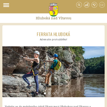
CZ
Hluboká nad Vltavou
FERRATA HLUBOKÁ
Hotely
Adrenalin pro každého!
Booking
Trivago
TripAdvisor
Hotely.cz
HotelyPenziony.cz
Doprava po Hluboké
Půjčovna sportovního vybavení
Půjčovna kol
Turistický vláček
Doprava na Hlubokou
Vydejte se do malebného údolí Vltavy mezi Hlubokou nad Vltavou a