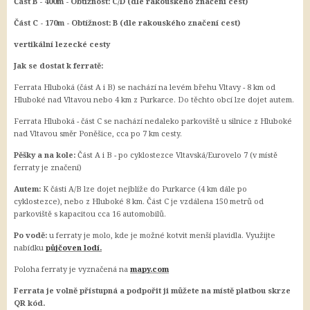
Část B - 400m - Obtížnost: C/D (dle rakouského značení cest)
Část C - 170m - Obtížnost: B (dle rakouského značení cest)
vertikální lezecké cesty
Jak se dostat k ferratě:
Ferrata Hluboká (část A i B) se nachází na levém břehu Vltavy - 8 km od
Hluboké nad Vltavou nebo 4 km z Purkarce. Do těchto obcí lze dojet autem.
Ferrata Hluboká - část C se nachází nedaleko parkoviště u silnice z Hluboké
nad Vltavou směr Poněšice, cca po 7 km cesty.
Pěšky a na kole:
Část A i B - po cyklostezce Vltavská/Eurovelo 7 (v místě
ferraty je značení)
Autem:
K části A/B lze dojet nejblíže do Purkarce (4 km dále po
cyklostezce), nebo z Hluboké 8 km. Část C je vzdálena 150 metrů od
parkoviště s kapacitou cca 16 automobilů.
Po vodě:
u ferraty je molo, kde je možné kotvit menší plavidla. Využijte
nabídku
půjčoven lodí.
Poloha ferraty je vyznačená na
mapy.c
om
Ferrata je volně přístupná a podpořit ji můžete na místě platbou skrze
QR kód.