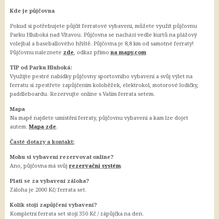
Kde je půjčovna
Pokud si potřebujete půjčit ferratové vybavení, můžete využít půjčovnu
Parku Hluboká nad Vltavou. Půjčovna se nachází vedle kurtů na plážový
volejbal a baseballového hřiště. Půjčovna je 8,8 km od samotné ferraty!
Půjčovnu naleznete
zde
, odkaz přímo
na mapy.
com
TIP od Parku Hluboká:
Využijte pestré nabídky půjčovny sportovního vybavení a svůj výlet na
ferratu si zpestřete zapůjčením koloběžek, elektrokol, motorové lodičky,
paddleboardu. Rezervujte online s Vaším ferrata setem.
Mapa
Na mapě najdete umístění ferraty, půjčovnu vybavení a kam lze dojet
autem.
Mapa zde
.
Časté dotazy a kontakt:
Mohu si vybavení rezervovat online?
Ano, půjčovna má svůj
rezervační systém
.
Platí se za vybavení záloha?
Záloha je 2000 Kč/ ferrata set.
Kolik stojí zapůjčení vybavení?
Kompletní ferrata set stojí 350 Kč / zápůjčka na den.