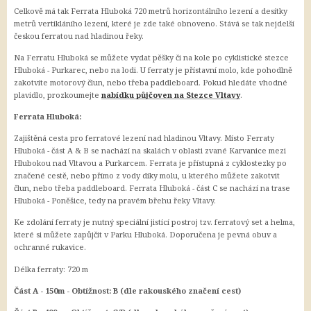
Celkově má tak Ferrata Hluboká 720 metrů horizontálního lezení a desítky
metrů vertikláního lezení, které je zde také obnoveno. Stává se tak nejdelší
českou ferratou nad hladinou řeky.
Na Ferratu Hluboká se můžete vydat pěšky či na kole po cyklistické stezce
Hluboká - Purkarec, nebo na lodi. U ferraty je přístavní molo, kde pohodlně
zakotvíte motorový člun, nebo třeba paddleboard. Pokud hledáte vhodné
plavidlo, prozkoumejte
nabídku půjčoven na Stezce Vltavy
.
Ferrata Hluboká:
Zajištěná cesta pro ferratové lezení nad hladinou Vltavy. Místo Ferraty
Hluboká - část A & B se nachází na skalách v oblasti zvané Karvanice mezi
Hlubokou nad Vltavou a Purkarcem. Ferrata je přístupná z cyklostezky po
značené cestě, nebo přímo z vody díky molu, u kterého můžete zakotvit
člun, nebo třeba paddleboard. Ferrata Hluboká - část C se nachází na trase
Hluboká - Poněšice, tedy na pravém břehu řeky Vltavy.
Ke zdolání ferraty je nutný speciální jistící postroj tzv. ferratový set a helma,
které si můžete zapůjčit v Parku Hluboká. Doporučena je pevná obuv a
ochranné rukavice.
Délka ferraty: 720 m
Část A - 150m - Obtížnost: B (dle rakouského značení cest)