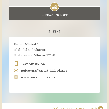
ZOBRAZIT NA MAPĚ
ADRESA
Ferrata Hluboká
Hluboká nad Vltavou
Hluboká nad Vltavou 373 41
+420 720 582 724
pujcovna@sport-hluboka.cz
www.parkhluboka.cz
PŘEJÍT NA STRÁNKY "FERRATA HLUBOKÁ"