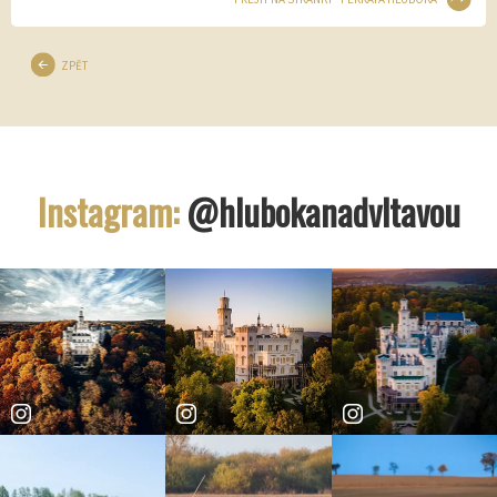
ZPĚT
Instagram:
@hlubokanadvltavou